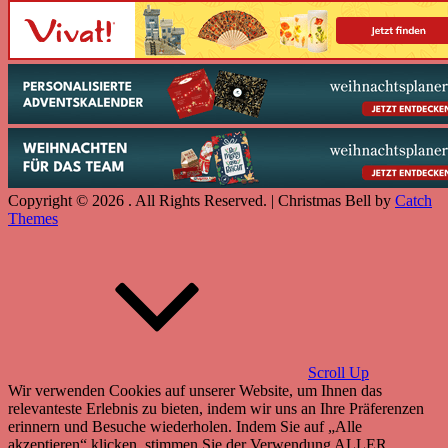
Copyright © 2026
. All Rights Reserved. | Christmas Bell by
Catch
Themes
Scroll Up
Wir verwenden Cookies auf unserer Website, um Ihnen das
relevanteste Erlebnis zu bieten, indem wir uns an Ihre Präferenzen
erinnern und Besuche wiederholen. Indem Sie auf „Alle
akzeptieren“ klicken, stimmen Sie der Verwendung ALLER