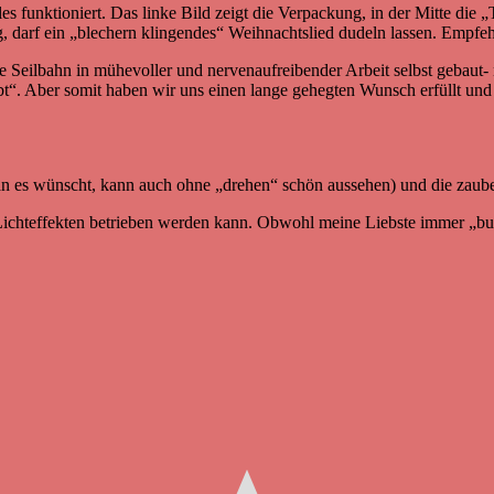
es funktioniert. Das linke Bild zeigt die Verpackung, in der Mitte die „
, darf ein „blechern klingendes“ Weihnachtslied dudeln lassen. Empfehl
he Seilbahn in mühevoller und nervenaufreibender Arbeit selbst gebaut-
ebt“. Aber somit haben wir uns einen lange gehegten Wunsch erfüllt un
 es wünscht, kann auch ohne „drehen“ schön aussehen) und die zauber
chteffekten betrieben werden kann. Obwohl meine Liebste immer „bunte“