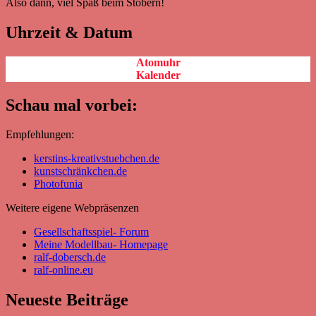
Also dann, viel Spaß beim Stöbern!
Uhrzeit & Datum
Atomuhr
Kalender
Schau mal vorbei:
Empfehlungen:
kerstins-kreativstuebchen.de
kunstschränkchen.de
Photofunia
Weitere eigene Webpräsenzen
Gesellschaftsspiel- Forum
Meine Modellbau- Homepage
ralf-dobersch.de
ralf-online.eu
Neueste Beiträge