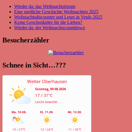
Wieder da: das Weihnachtsforum
Eine niedliche Geschichte Weihnachten 2025
Weihnachtsdiscounter und Leurs in Venlo 2025
Keine Geschenkidee für die Lieben?
Wieder da: der Weihnachtscountdown
Besucherzähler
Schnee in Sicht…???
Wetter Oberhausen
Sonntag, 09.08.2026
17 / 31°C
Leicht bewölkt
Mo, 10.08.
Di, 11.08.
Mi, 12.08.
19 / 27°C
12 / 24°C
11 / 30°C